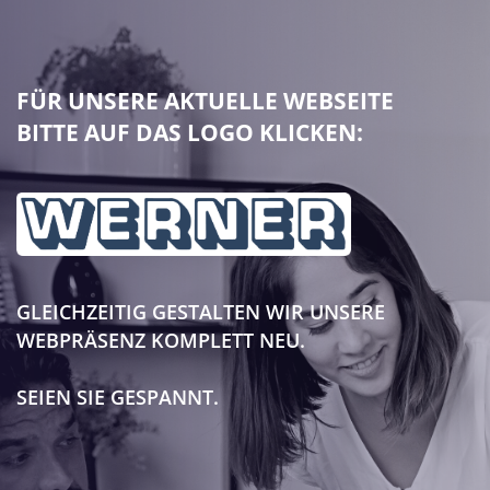
FÜR UNSERE AKTUELLE WEBSEITE
BITTE AUF DAS LOGO KLICKEN:
GLEICHZEITIG GESTALTEN WIR UNSERE
WEBPRÄSENZ KOMPLETT NEU.
SEIEN SIE GESPANNT.